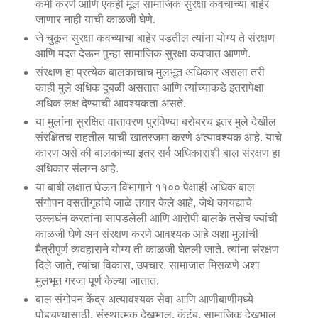
कमी करणे आणि एकही मूल सामाजिक सुरक्षा कवचाच्या बाहेर
जाणार नाही याची काळजी घेणे.
जे चुकून सुरक्षा कवच्याचा बाहेर पडतील त्यांना योग्य ते संरक्षण
आणि मदत देऊन पुन्हा सामाजिक सुरक्षा कवचात आणणे.
संरक्षण हा प्रत्येक बालकाचाच मुलभूत अधिकार असला तरी
काही मुले अधिक दुबळी असतात आणि त्यांच्याकडे इतरापेक्षा
अधिक लक्ष देण्याची आवश्यकता असते.
या मुलांना सुरक्षित वातावरण पुरविण्या बरोबरच इतर मुले देखील
संरक्षितच राहतील याची खातरजमा करणे अत्यावश्यक आहे. याचे
कारण असे की बालकांच्या इतर सर्व अधिकारांशी बाल संरक्षण हा
अधिकार संलग्न आहे.
या बाबी लक्षात घेऊन विभागाने ११०० पेक्षाही अधिक बाल
संगोपन वसतीगृहांचे जाळे तयार केले आहे, जेथे कायद्याचे
उल्लघंन करतांना सापडलेली आणि आरोपी बालके तसेच ज्यांची
काळजी घेणे अन संरक्षण करणे आवश्यक आहे अशा मुलांची
मैत्रीपूर्ण व्यवहाराने योग्य ती काळजी घेतली जाते. त्यांना संरक्षण
दिले जाते, त्यांचा विकास, उपचार, सामाजात मिसळणे अशा
मुलभूत गरजा पूर्ण केल्या जातात.
बाल संगोपन केंद्र अत्यावश्यक सेवा आणि आणीबाणीमध्ये
पोहचण्यासाठी, संस्थात्मक देखभाल, कुंटुंब, सामाजिक देखभाल