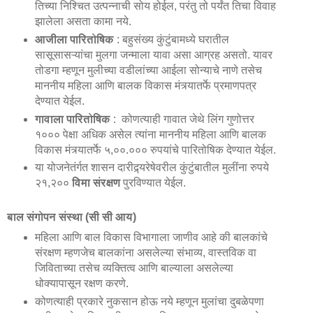
तिच्या निश्चित उत्पन्नाची सोय होईल, परंतु तो पर्यंत तिचा विवाह
झालेला असता कामा नये.
आजीला पारितोषिक
: बहुसंख्य कुंटुंबामध्ये घरातील
सासूसासऱ्यांचा मुलगा जन्माला यावा असा आग्रह असतो. यावर
तोडगा म्हणून मुलीच्या वडीलांच्या आईला सोन्याचे नाणे तसेच
माननीय महिला आणि बालक विकास मंत्र्यातर्फे प्रमाणपत्र
देण्यात येईल.
गावाला पारितोषिक
: कोणत्याही गावात जेथे लिंग गुणोत्तर
१००० पेक्षा अधिक असेल त्यांना माननीय महिला आणि बालक
विकास मंत्र्यातर्फे ५,००.००० रुपयांचे पारितोषिक देण्यात येईल.
या योजनेतंर्गत शासन दारीद्र्यरेषेवरील कुंटुंबातील मुलींना रुपये
२१,२००
विमा संरक्षण
पुरविण्यात येईल.
बाल संगोपन संस्था (सी सी आय)
महिला आणि बाल विकास विभागाला जाणीव आहे की बालकांचे
संरक्षण म्हणजेच बालकांना असलेल्या संभाव्य, वास्तविक वा
जिविताच्या तसेच व्यक्तित्व आणि बाल्याला असलेल्या
धोक्यापासून रक्षण करणे.
कोणत्याही प्रकारे नुकसान होऊ नये म्हणून मुलांचा दुबळेपणा