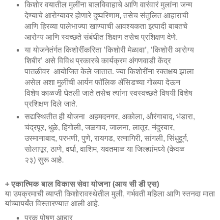
किशोर वयातील मुलींना बालविवाहाचे आणि वारंवारं मुलांना जन्म
देण्याचे आरोग्यावर होणारे दुष्परिणाम, तसेच संतुलित आहाराची
आणि हिरव्या पालेभाज्या खाण्याची आवश्यकता इत्यादी बाबतचे
आरोग्य आणि स्वच्छते संबंधीत शिक्षण तसेच प्रशिक्षण देणे.
या योजनेतंर्गत किशोरींकरिता ’किशोरी मेळावा’, ’किशोरी आरोग्य
शिबीर’ असे विविध प्रकारचे कार्यक्रम अंगणवाडी केंद्र
पातळीवर आयोजित केले जातात. ज्या किशोरींना रक्तक्षय झाला
असेल अशा मुलींची आर्यन फॉलिक ॲसिडच्या गोळ्या देऊन
विशेष काळजी घेतली जाते तसेच त्यांना स्वस्वच्छते विषयी विशेष
प्रशिक्षण दिले जाते.
सद्यस्थितीत ही योजना अहमदनगर, अकोला, औरंगाबाद, भंडारा,
चंद्रपूर, धुळे, हिंगोली, जळगाव, जालना, लातूर, नंदुरबार,
उस्मानाबाद, परभणी, पुणे, रायगड, रत्नागिरी, सांगली, सिंधुदूर्ग,
सोलापूर, ठाणे, वर्धा, वाशिम, यवतमाळ या जिल्ह्यांमध्ये (केवळ
२३) सुरू आहे.
+ एकात्मिक बाल विकास सेवा योजना (आय सी डी एस)
या उपक्रमाची व्याप्ती किशोरावस्थेतील मुली, गर्भवती महिला आणि स्तनदा माता
यांच्यापर्यंत विस्तारण्यात आली आहे.
पुरक पोषण आहार